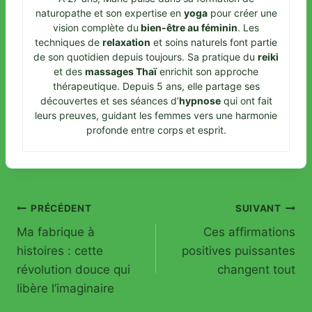
naturopathe et son expertise en
yoga
pour créer une
vision complète du
bien-être au féminin
. Les
techniques de
relaxation
et soins naturels font partie
de son quotidien depuis toujours. Sa pratique du
reiki
et des
massages Thaï
enrichit son approche
thérapeutique. Depuis 5 ans, elle partage ses
découvertes et ses séances d’
hypnose
qui ont fait
leurs preuves, guidant les femmes vers une harmonie
profonde entre corps et esprit.
Navigation
PRÉCÉDENT
SUIVANT
Ma fabrique à
Ces affirmations
de
histoires : cette
positives puissantes
l’article
révolution douce qui
changent tout
libère l’imaginaire