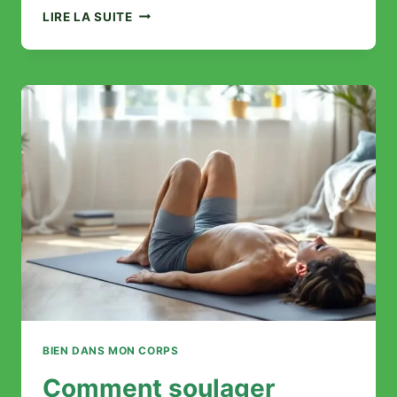
AVIS
LIRE LA SUITE
SUR
PUISSANCE
1000
:
CE
QUE
RÉVÈLENT
VRAIMENT
LES
TÉMOIGNAGES
UTILISATEURS
BIEN DANS MON CORPS
Comment soulager