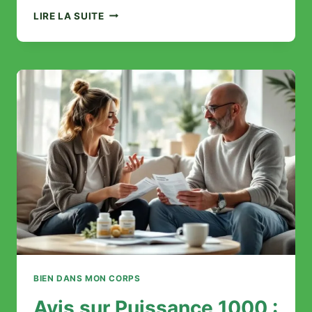
NOTRE
LIRE LA SUITE
AVIS
COMPLET
SUR
HELLOFRESH
:
RAPPORT
QUALITÉ-
PRIX
ET
EXPÉRIENCE
UTILISATEUR
BIEN DANS MON CORPS
Avis sur Puissance 1000 :