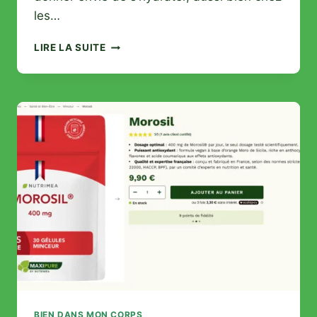
les…
QUE
LIRE LA SUITE
VALENT
VRAIMENT
LES
PASTILLES
HYDRATIS
?
MON
RETOUR
APRÈS
TEST…
ET
CELUI
DES
AUTRES
!
BIEN DANS MON CORPS