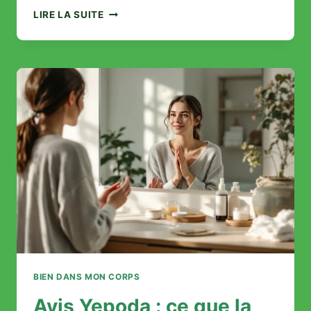
AVIS
LIRE LA SUITE
NOURIX
NÉGATIF
:
QUE
RÉVÈLENT
VRAIMENT
LES
UTILISATEURS
INSATISFAITS ?
BIEN DANS MON CORPS
Avis Yepoda : ce que la