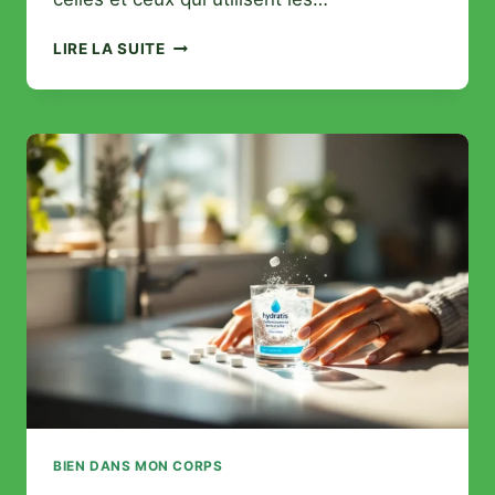
AVIS
LIRE LA SUITE
YEPODA :
CE
QUE
LA
COMMUNAUTÉ
PENSE
DES
SOINS
CLEAN,
VEGAN
ET
ÉCO-
RESPONSABLES
BIEN DANS MON CORPS