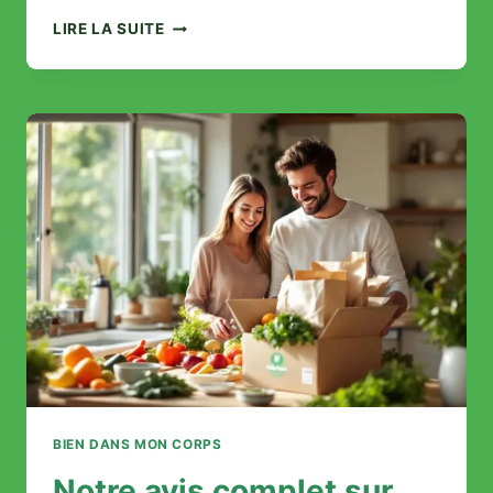
AVIS
LIRE LA SUITE
CLIENTS
SUR
LES
GÉLULES
HAPPY
DÉTOX:
EFFICACITÉ
RÉELLE
ET
TÉMOIGNAGES
BIEN DANS MON CORPS
Notre avis complet sur