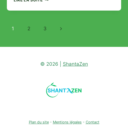
SOULAGER
EFFICACEMENT
UNE
SCIATIQUE
Navigation
Page
1
2
3
EN
3
de
suivante
ÉTAPES
page
© 2026 |
ShantaZen
Plan du site
-
Mentions légales
-
Contact