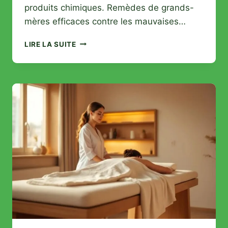
produits chimiques. Remèdes de grands-
mères efficaces contre les mauvaises…
REMÈDES
LIRE LA SUITE
NATURELS
CONTRE
LES
ODEURS
INTIMES
:
LES
SECRETS
DE
NOS
GRANDS-
MÈRES