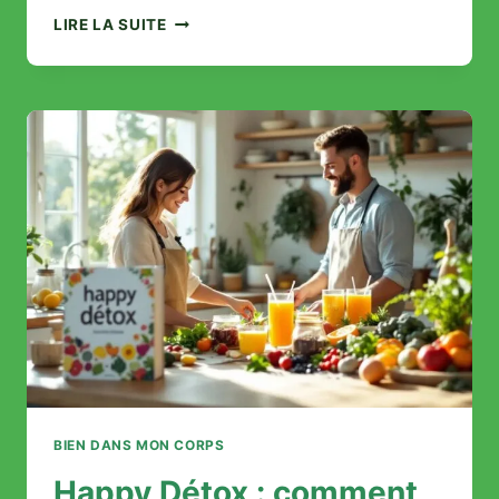
AVIS
LIRE LA SUITE
MADEMOISELLE
CULOTTE
:
LA
VÉRITÉ
RÉVÉLÉE
PAR
LES
UTILISATRICES
BIEN DANS MON CORPS
Happy Détox : comment