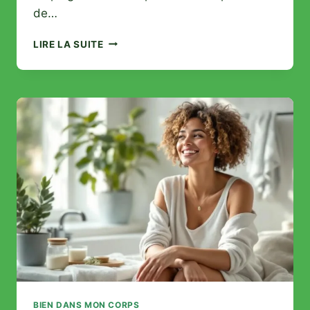
de…
AVIS
LIRE LA SUITE
MOROSIL
:
QUE
VAUT
VRAIMENT
CE
BRÛLEUR
DE
GRAISSES
À
L’ORANGE
SANGUINE
?
BIEN DANS MON CORPS