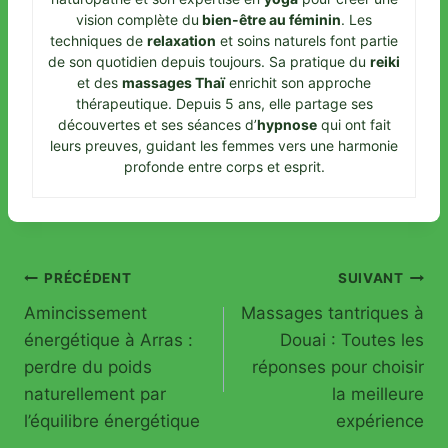
vision complète du
bien-être au féminin
. Les
techniques de
relaxation
et soins naturels font partie
de son quotidien depuis toujours. Sa pratique du
reiki
et des
massages Thaï
enrichit son approche
thérapeutique. Depuis 5 ans, elle partage ses
découvertes et ses séances d’
hypnose
qui ont fait
leurs preuves, guidant les femmes vers une harmonie
profonde entre corps et esprit.
Navigation
PRÉCÉDENT
SUIVANT
Amincissement
Massages tantriques à
de
énergétique à Arras :
Douai : Toutes les
l’article
perdre du poids
réponses pour choisir
naturellement par
la meilleure
l’équilibre énergétique
expérience