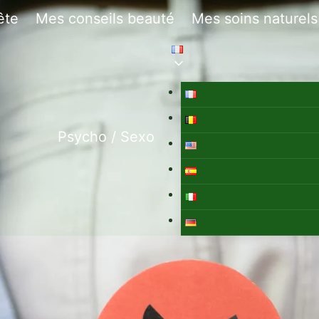
ête
Mes conseils beauté
Mes soins naturels
Psycho / Sexo