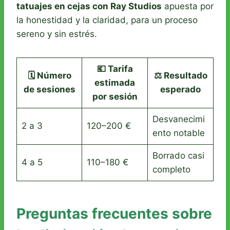
tatuajes en cejas con Ray Studios
apuesta por
la honestidad y la claridad, para un proceso
sereno y sin estrés.
💶 Tarifa
🗓️ Número
⚖️ Resultado
estimada
de sesiones
esperado
por sesión
Desvanecimi
2 a 3
120–200 €
ento notable
Borrado casi
4 a 5
110–180 €
completo
Preguntas frecuentes sobre