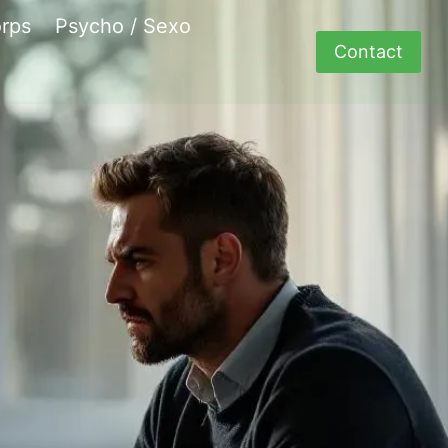
rps
Psycho / Sexo
Contact