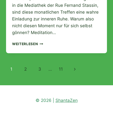
in die Mediathek der Rue Fernand Stassin,
sind diese monatlichen Treffen eine wahre
Einladung zur inneren Ruhe. Warum also
nicht diesen Moment nur für sich selbst
gönnen? Meditation…
WELLNESS-
WEITERLESEN
WORKSHOPS
IN
COURCHELETTES:
EIN
Seitennavigation
Nächste
1
2
3
…
11
MOMENT
DER
Seite
ENTSPANNUNG
FÜR
SIE
© 2026 |
ShantaZen