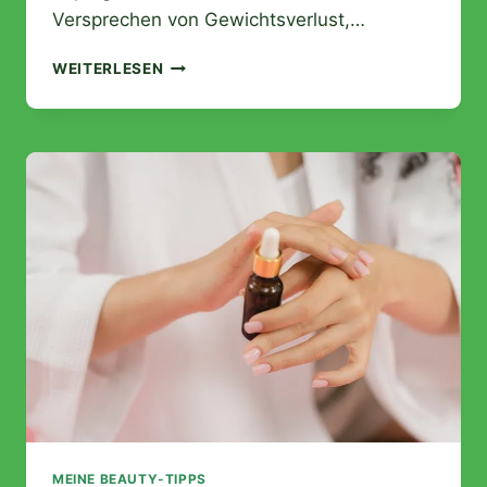
Versprechen von Gewichtsverlust,…
MOROSIL
WEITERLESEN
BEWERTUNG:
WIE
GUT
IST
DIESER
BLUTORANGEN-
FETTVERBRENNER
WIRKLICH?
MEINE BEAUTY-TIPPS