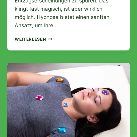
Entzugserscheinungen zu spüren. Das
klingt fast magisch, ist aber wirklich
möglich. Hypnose bietet einen sanften
Ansatz, um Ihre…
WIE
WEITERLESEN
HÖRT
MAN
MIT
DEM
RAUCHEN
DANK
HYPNOSE
AUF?