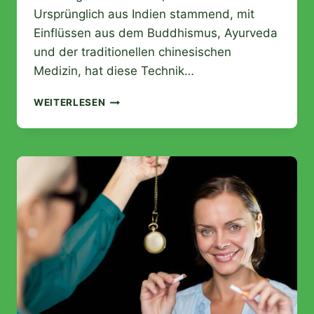
Ursprünglich aus Indien stammend, mit
Einflüssen aus dem Buddhismus, Ayurveda
und der traditionellen chinesischen
Medizin, hat diese Technik…
THAILÄNDISCHE
WEITERLESEN
MASSAGE:
KENNEN
SIE
IHRE
GESCHICHTE
UND
IHRE
VORTEILE?