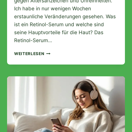
gegen Altersanzeichen und Unreinheiten.
Ich habe in nur wenigen Wochen
erstaunliche Veränderungen gesehen. Was
ist ein Retinol-Serum und welche sind
seine Hauptvorteile für die Haut? Das
Retinol-Serum…
RETINOL-
WEITERLESEN
SERUM:
VERWANDELN
SIE
IHRE
HAUT
UND
BESEITIGEN
SIE
DIE
ANZEICHEN
DER
HAUTALTERUNG