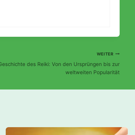
WEITER
Geschichte des Reiki: Von den Ursprüngen bis zur
weltweiten Popularität