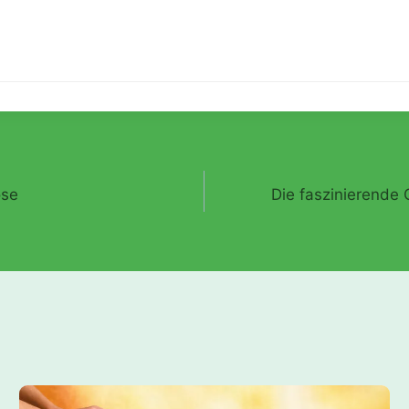
ose
Die faszinierende 