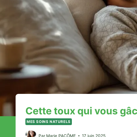
Cette toux qui vous gâc
MES SOINS NATURELS
Par
Marie PACÔME
17 juin 2025