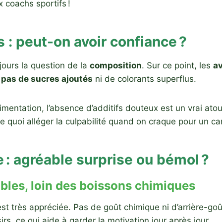
x coachs sportifs !
 : peut-on avoir confiance ?
ours la question de la
composition
. Sur ce point, les
a
s
pas de sucres ajoutés
ni de colorants superflus.
imentation, l’absence d’additifs douteux est un vrai atout.
e quoi alléger la culpabilité quand on craque pour un car
e : agréable surprise ou bémol ?
bles, loin des boissons chimiques
st très appréciée. Pas de goût chimique ni d’arrière-goû
irs, ce qui aide à garder la motivation jour après jour.