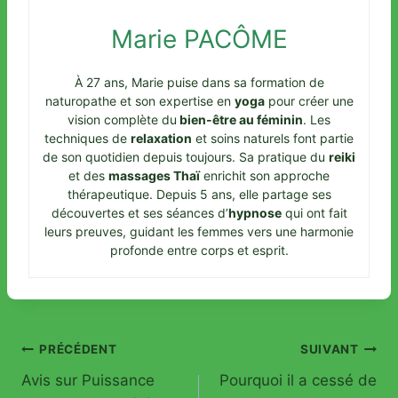
Marie PACÔME
À 27 ans, Marie puise dans sa formation de
naturopathe et son expertise en
yoga
pour créer une
vision complète du
bien-être au féminin
. Les
techniques de
relaxation
et soins naturels font partie
de son quotidien depuis toujours. Sa pratique du
reiki
et des
massages Thaï
enrichit son approche
thérapeutique. Depuis 5 ans, elle partage ses
découvertes et ses séances d’
hypnose
qui ont fait
leurs preuves, guidant les femmes vers une harmonie
profonde entre corps et esprit.
Navigation
PRÉCÉDENT
SUIVANT
Avis sur Puissance
Pourquoi il a cessé de
de