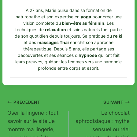
À 27 ans, Marie puise dans sa formation de
naturopathe et son expertise en
yoga
pour créer une
vision complète du
bien-être au féminin
. Les
techniques de
relaxation
et soins naturels font partie
de son quotidien depuis toujours. Sa pratique du
reiki
et des
massages Thaï
enrichit son approche
thérapeutique. Depuis 5 ans, elle partage ses
découvertes et ses séances d’
hypnose
qui ont fait
leurs preuves, guidant les femmes vers une harmonie
profonde entre corps et esprit.
Navigation
PRÉCÉDENT
SUIVANT
Oser la lingerie : tout
Le chocolat
de
savoir sur le site Je
aphrodisiaque : mythe
l’article
montre ma lingerie,
sensuel ou réel