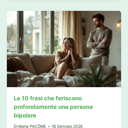
Le 10 frasi che feriscono
profondamente una persona
bipolare
Di
Marie PACÔME
18 Gennaio 2026