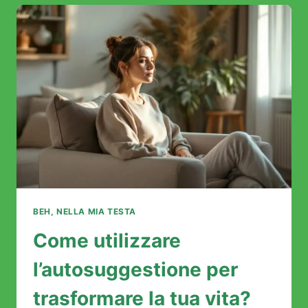
COCA:
LA
VERITÀ
SU
QUESTO
RIMEDIO
POPOLARE
CHE
PEGGIORA
I
TUOI
SINTOMI
BEH, NELLA MIA TESTA
Come utilizzare
l’autosuggestione per
trasformare la tua vita?