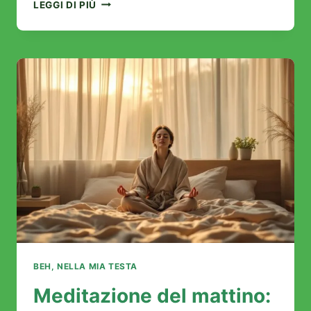
FIORI
LEGGI DI PIÙ
DI
BACH
PER
LA
MENOPAUSA:
LA
TUA
TRANSIZIONE
SERENA
INIZIA
QUI
BEH, NELLA MIA TESTA
Meditazione del mattino: