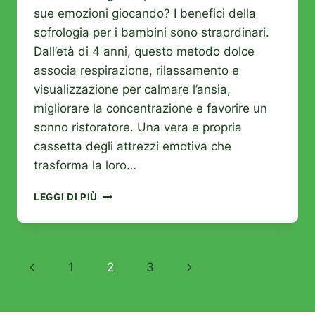
sue emozioni giocando? I benefici della
sofrologia per i bambini sono straordinari.
Dall’età di 4 anni, questo metodo dolce
associa respirazione, rilassamento e
visualizzazione per calmare l’ansia,
migliorare la concentrazione e favorire un
sonno ristoratore. Una vera e propria
cassetta degli attrezzi emotiva che
trasforma la loro…
SOPHROLOGIA
LEGGI DI PIÙ
PER
BAMBINI:
IL
METODO
Navigazione
Pagina
Pagina
1
2
3
DOLCE
CHE
pagina
Precedente
successiva
TRASFORMA
LA