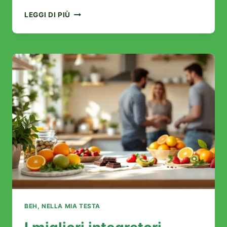
I
LEGGI DI PIÙ
MIGLIORI
RIMEDI
OMEOPATICI
PER
RITROVARE
UN
SONNO
RISTORATORE
BEH, NELLA MIA TESTA