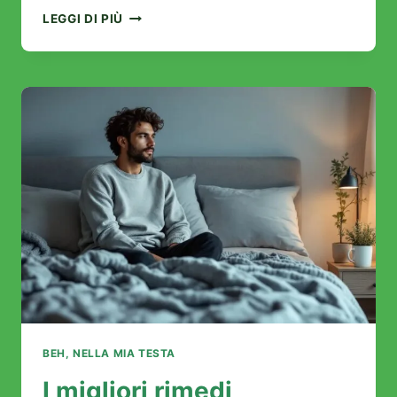
QUESTE
LEGGI DI PIÙ
PALPEBRE
CHE
TREMANO
VI
STANCANO?
ECCO
COME
CALMARLE
BEH, NELLA MIA TESTA
I migliori rimedi