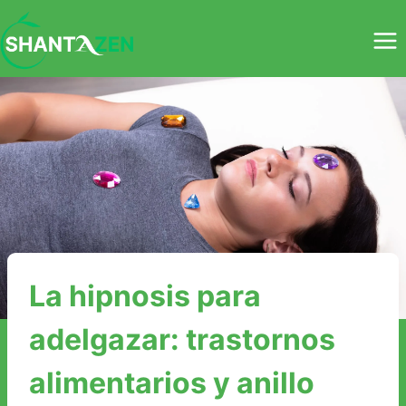
Saltar
al
contenido
La hipnosis para
adelgazar: trastornos
alimentarios y anillo