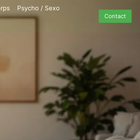
rps
Psycho / Sexo
Contact