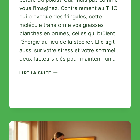
vous l’imaginez. Contrairement au THC
qui provoque des fringales, cette
molécule transforme vos graisses
blanches en brunes, celles qui brûlent
l’énergie au lieu de la stocker. Elle agit
aussi sur votre stress et votre sommeil,
deux facteurs clés pour maintenir un…
COMMENT
LIRE LA SUITE
LE
CBD
INFLUENCE
VOTRE
MÉTABOLISME
ET
FAVORISE
LA
PERTE
DE