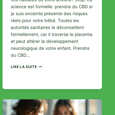
science est formelle: prendre du CBD si
je suis enceinte présente des risques
réels pour votre bébé. Toutes les
autorités sanitaires le déconseillent
formellement, car il traverse le placenta
et peut altérer le développement
neurologique de votre enfant. Prendre
du CBD…
CBD
LIRE LA SUITE
ET
GROSSESSE
:
LES
DANGERS
SCIENTIFIQUEMENT
PROUVÉS
POUR
VOTRE