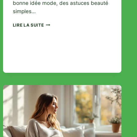
bonne idée mode, des astuces beauté
simples…
BLOG
LIRE LA SUITE
DE
FOLIE
:
MON
AVIS
SUR
CE
SITE
LIFESTYLE
PÉTILLANT
ET
INSPIRANT