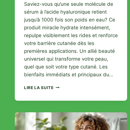
Saviez-vous qu’une seule molécule de
sérum à l’acide hyaluronique retient
jusqu’à 1000 fois son poids en eau? Ce
produit miracle hydrate intensément,
repulpe visiblement les rides et renforce
votre barrière cutanée dès les
premières applications. Un allié beauté
universel qui transforme votre peau,
quel que soit votre type cutané. Les
bienfaits immédiats et principaux du…
SÉRUM
LIRE LA SUITE
À
L’ACIDE
HYALURONIQUE
:
LES
EFFETS
SPECTACULAIRES