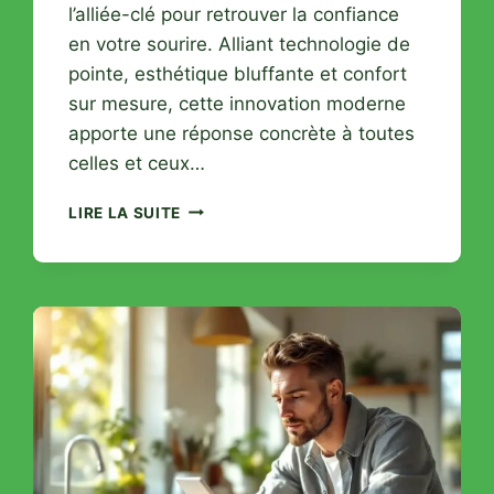
l’alliée-clé pour retrouver la confiance
en votre sourire. Alliant technologie de
pointe, esthétique bluffante et confort
sur mesure, cette innovation moderne
apporte une réponse concrète à toutes
celles et ceux…
CÉRAMIQUE
LIRE LA SUITE
DENTAIRE
AVEC
CAPDENTAIRE
:
UN
SOURIRE
NATUREL
ET
DURABLE
À
PORTÉE
DE