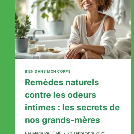
QUE
VOUS
REMARQUEREZ
DÈS
LA
PREMIÈRE
SEMAINE
BIEN DANS MON CORPS
Remèdes naturels
contre les odeurs
intimes : les secrets de
nos grands-mères
Par
Marie PACÔME
20 septembre 2025