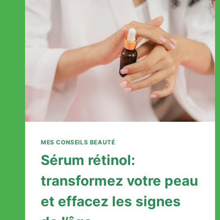
INTIMES
:
LES
SECRETS
DE
NOS
GRANDS-
MÈRES
MES CONSEILS BEAUTÉ
Sérum rétinol:
transformez votre peau
et effacez les signes