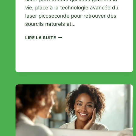
vie, place à la technologie avancée du
laser picoseconde pour retrouver des
sourcils naturels et…
DÉTATOUAGE
LIRE LA SUITE
SOURCILS
AVEC
RAY
STUDIOS :
LA
TECHNOLOGIE
LASER
AU
SERVICE
DE
VOTRE
REGARD