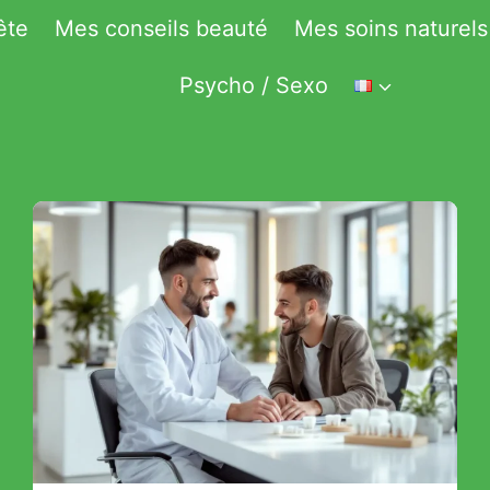
ête
Mes conseils beauté
Mes soins naturels
Psycho / Sexo