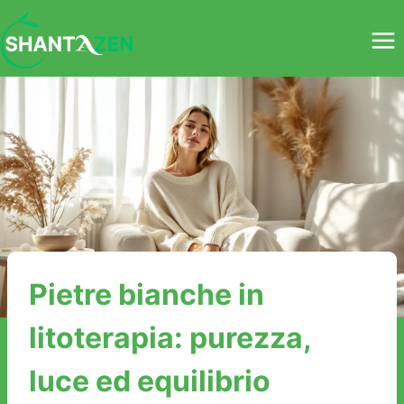
Salta
al
contenuto
Pietre bianche in
litoterapia: purezza,
luce ed equilibrio