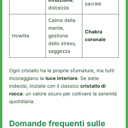
intuizione
,
sacrale
dolcezza
Calma della
mente,
Chakra
Howlite
gestione
coronale
dello stress,
saggezza
Ogni cristallo ha le proprie sfumature, ma tutti
incoraggiano la
luce interiore
. Se siete
indecisi, iniziate con il classico
cristallo di
rocca
: un valore sicuro per coltivare la serenità
quotidiana.
Domande frequenti sulle