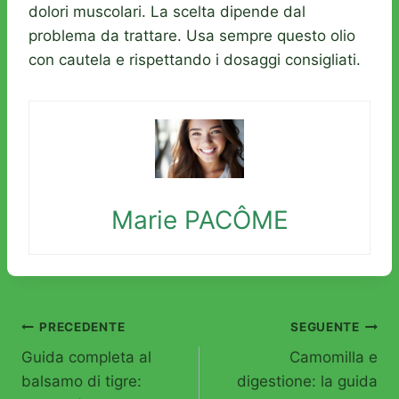
dolori muscolari. La scelta dipende dal
problema da trattare. Usa sempre questo olio
con cautela e rispettando i dosaggi consigliati.
Marie PACÔME
Navigazione
PRECEDENTE
SEGUENTE
Guida completa al
Camomilla e
articoli
balsamo di tigre:
digestione: la guida