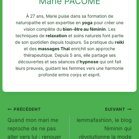
Marie PACÔME
À 27 ans, Marie puise dans sa formation de
naturopathe et son expertise en
yoga
pour créer une
vision complète du
bien-être au féminin
. Les
techniques de
relaxation
et soins naturels font partie
de son quotidien depuis toujours. Sa pratique du
reiki
et des
massages Thaï
enrichit son approche
thérapeutique. Depuis 5 ans, elle partage ses
découvertes et ses séances d’
hypnose
qui ont fait
leurs preuves, guidant les femmes vers une harmonie
profonde entre corps et esprit.
Navigation
PRÉCÉDENT
SUIVANT
Quand mon mari me
Iemmafashion, le blog
de
reproche de ne pas
féminin qui
l’article
aller vers lui : renouer
révolutionne la mode