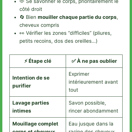
🫶 Se savonner le corps, prioritairement le
côté droit
🔄 Bien
mouiller chaque partie du corps
,
cheveux compris
👀 Vérifier les zones “difficiles” (pliures,
petits recoins, dos des oreilles…)
⚡ Étape clé
✅ À ne pas oublier
Exprimer
Intention de se
intérieurement avant
purifier
tout
Lavage parties
Savon possible,
intimes
rincer abondamment
Mouillage complet
Eau jusque dans la
corps et cheveux
racine des cheveux